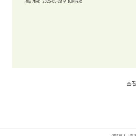
项目时间：2025-05-28 至 长期有效
查