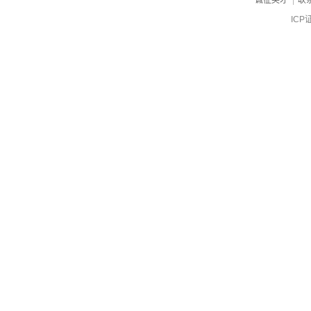
诚征英才
|
联
ICP
ch