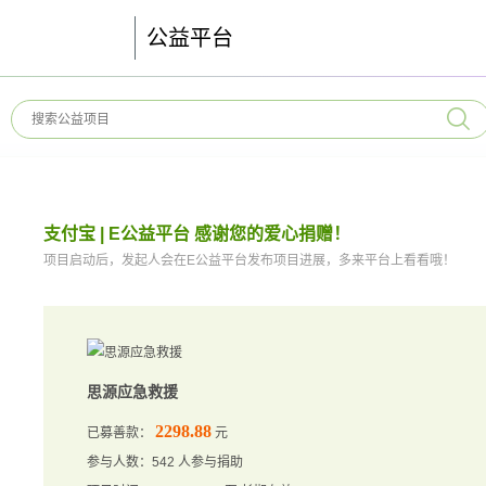
公益平台
支付宝 | E公益平台 感谢您的爱心捐赠！
项目启动后，发起人会在E公益平台发布项目进展，多来平台上看看哦！
思源应急救援
2298.88
已募善款：
元
参与人数：542 人参与捐助