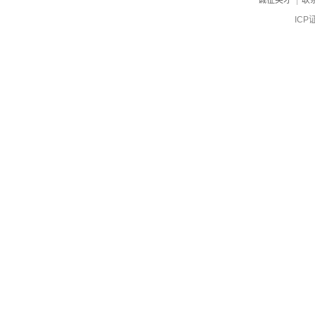
诚征英才
|
联
ICP
ch