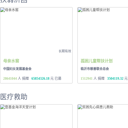
长期有效
母亲水窖
孤困儿童帮扶计划
中国妇女发展基金会
临沂市慈善联合总会
28641044
人 捐赠
65854326.18
元 已募
1512941
人 捐赠
3504119.32
元
医疗救助