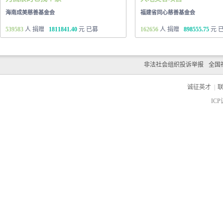
海南成美慈善基金会
福建省同心慈善基金会
539583
人 捐赠
1811841.40
元 已募
162656
人 捐赠
898555.75
元 
非法社会组织投诉举报
全国
诚征英才
|
ICP
c