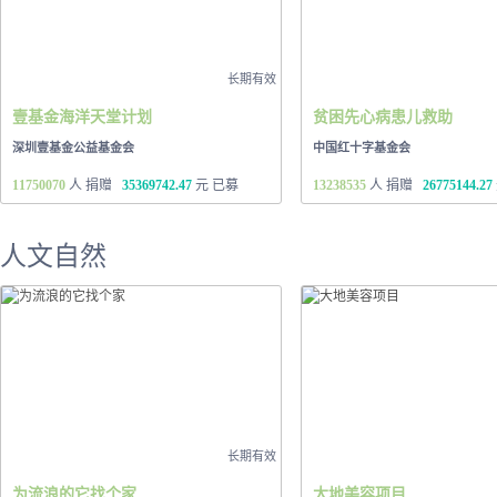
长期有效
壹基金海洋天堂计划
贫困先心病患儿救助
深圳壹基金公益基金会
中国红十字基金会
11750070
人 捐赠
35369742.47
元 已募
13238535
人 捐赠
26775144.27
人文自然
长期有效
为流浪的它找个家
大地美容项目