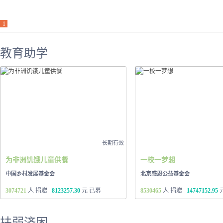
1
教育助学
长期有效
为非洲饥饿儿童供餐
一校一梦想
中国乡村发展基金会
北京感恩公益基金会
3074721
人 捐赠
8123257.30
元 已募
8530465
人 捐赠
14747152.95
扶弱济困