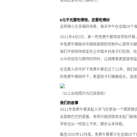
南地区更好地开展执行。
6元不光要吃得饱，还要吃得好
这样微小又幸福的场景，每天中午在全国26个省
2011年4月2日，第一所免费午餐项目学校开
年免费午餐联合中国疾病预防控制中心营养与健康
我们不但将持续走在让中国乡村孩子们吃饱、吃
公众的信任与期待的同时，让捐赠者更直接地监
在无数人的守护下免费午餐走过了12年，我们
的免费午餐陪伴下，希望孩子们健康成长，追逐
（以上出现照片均已获授权）
我们的故事
2011年免费午餐发起人邓飞在参加一个颁奖
总是眼巴巴的望着，老师只能回宿舍关起门偷偷
学校也从一所到上千所，脚步从未停歇。
截至2025年12月底，免费午餐累计在全国26