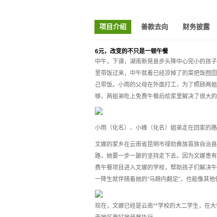
项目介绍
善款去向
财务披露
6元，改变的不只是一顿午餐
中午，下课，湖南新晃县步头降中心完小的孩子
里带饭过来，中午就着已经凉掉了的菜把饭囫囵
己带饭。小雨的父母在外面打工，为了照顾两姐
够，两姐弟吃上免费午餐后给家里解决了很大的
小雨（化名）、小峰（化名）姐弟走在回家的路
文娜的家乡在云南省昆明市禄劝彝族苗族自治县
路，她要一步一跛的坚持走下去。因为文娜患有“
费午餐项目进入文娜的学校，帮助孩子们解决午
一降生就伴随着她的“马蹄内翻足”，也能像其
现在，文娜已经是云南**学校的大二学生，在