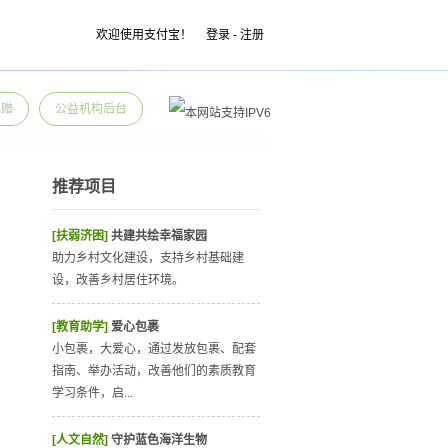
欢迎使用支付宝！
登录
-
注册
捐赠
公益机构后台
推荐项目
[扶弱济困]
共建共绘幸福家园
助力乡村文化建设，支持乡村基础建
设，改善乡村居住环境。
[教育助学]
爱心包裹
小包裹，大爱心，通过发放包裹、配套
指南、举办活动，改善他们的素质教育
学习条件，启...
[人文自然]
守护蓝色海洋生物