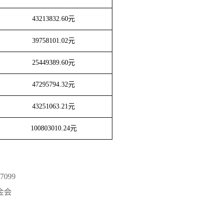
43213832.60
元
39758101.02
元
25449389.60
元
47295794.32
元
43251063.21
元
100803010.24
元
7099
金会