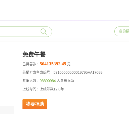
我的
免费午餐
504135392.45
已募善款：
元
募捐方案备案编号：53100000500019795AA17099
参捐人数：
98890984
人参与捐助
上线时间：上线筹款12.6年
我要捐助