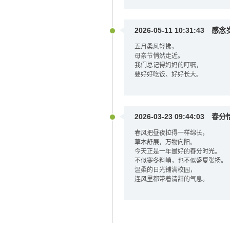
2026-05-11 10:31:43
感念
五月柔风轻拂，
母亲节悄然走近。
我们总记得妈妈的叮嘱，
要好好吃饭、好好长大。
2026-03-23 09:44:03
春分
春风把昼夜拉得一样绵长，
草木舒展，万物向阳。
今天正是一年最好的春分时光。
不似寒冬料峭，也不似盛夏张扬。
温柔的日光铺满校园，
连风里都带着清甜的气息。