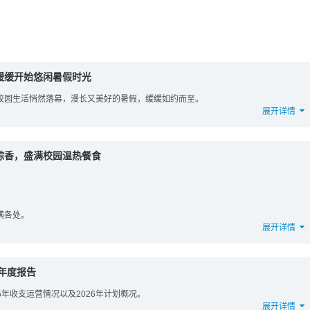
缓缓开始悠闲暑假时光
校园生活悄然落幕，漫长又美好的暑假，缓缓如约而至。
展开详情
粽香，盛满校园温热餐食
满各处。
展开详情
5年度报告
25年收支运营情况以及2026年计划概况。
展开详情