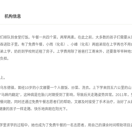
机构信息
们排队到食堂打饭。午餐一共四个菜，两荤两素。在此之前，大多数的孩子们需要从
吞进肚子里。有了免费午餐，小雨（化名）、小峰（化名）两姐弟现在上学再也不用
弟上学，奶奶到学校附近租了房子。上学费用除了爸爸打工寄来外，还要靠爷爷种地
负担。
上。
乌东德镇，曾经10岁的小文娜要一个人做饭、炒菜、洗衣。上下学来回五六公里的山
马蹄内翻足”，这种病是在胎儿时期受到了影响，导致后天走路姿势异常。2011年，
餐问题，同时还通过免费午餐志愿者们的帮助，文娜及时接受了手术治疗，治好了从
他健康的孩子一样走路、快乐地奔跑在阳光下。
大学里求学的过程中，她也成为了免费午餐的一名志愿者，用自己的课余时间帮助项目