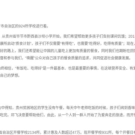
市自治区的924所学校进行着。
餐，从贵州省毕节市黔西县沙坝小学开始，我们希望帮助更多孩子们告别课间饥饿；201
所启动“质食计划”，孩子们不仅需要“有得吃”，也需要“吃得好，吃得有质量”；现在
好的路上，我们还希望能让中国的儿童吃上更加有质量的餐食，同时我们也期盼在回
督和参与我们，“唤醒”公众对自己孩子的餐食质量的追求，共同促进社会健康发展。
始终相信，“有饭吃、吃得好”是一件最基本、也是最重要的事情，在这顿营养安全、有
自己的梦想。
晚会中得知，贵州贫困地区的学生没有午餐，每天中午老师吃饭的时候，孩子们闻到香味
吃完。邓飞决意要帮助他们，由此，从一个人到一群人开始了为爱奔走的旅途，而开
个省自治区开餐学校2134所，累计惠及人数超过47万。现开餐学校931所，每个开餐日