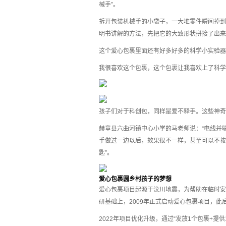
械手”。
拆开包装机械手的小袋子，一大堆零件瞬间掉到
明书讲解的方法，先把它的大致形状拼接了出来
这个爱心包裹里面还有好多好多的科学小实验器
我很喜欢这个包裹，这个包裹让我喜欢上了科学
孩子们对于科创包，同样是爱不释手。这些神奇
赫章县六曲河镇中心小学的马老师说：“电线并
手做过一边以后，效果很不一样，甚至可以不按
匙”。
爱心包裹圆乡村孩子的梦想
爱心包裹项目起源于汶川地震，为帮助在临时安
研基础上，2009年正式启动爱心包裹项目，
2022年项目优化升级，通过“发放1个包裹+