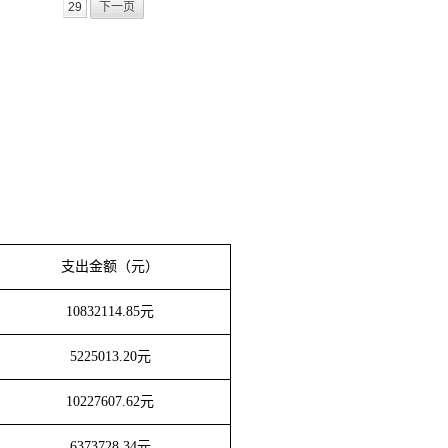
29
下一页
支出金额（元）
10832114.85
元
5225013.20
元
10227607.62
元
6373728.34
元