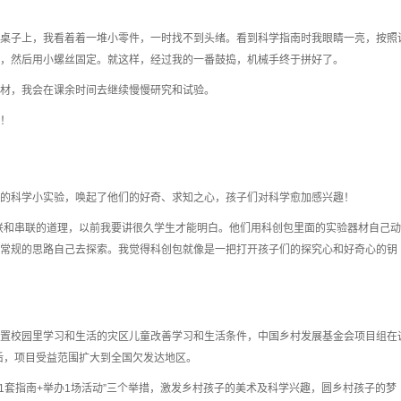
桌子上，我看着着一堆小零件，一时找不到头绪。看到科学指南时我眼睛一亮，按照
，然后用小螺丝固定。就这样，经过我的一番鼓捣，机械手终于拼好了。
材，我会在课余时间去继续慢慢研究和试验。
！
的科学小实验，唤起了他们的好奇、求知之心，孩子们对科学愈加感兴趣！
联和串联的道理，以前我要讲很久学生才能明白。他们用科创包里面的实验器材自己动
常规的思路自己去探索。我觉得科创包就像是一把打开孩子们的探究心和好奇心的钥
置校园里学习和生活的灾区儿童改善学习和生活条件，中国乡村发展基金会项目组在
此后，项目受益范围扩大到全国欠发达地区。
提供1套指南+举办1场活动”三个举措，激发乡村孩子的美术及科学兴趣，圆乡村孩子的梦