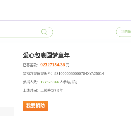
我的
爱心包裹圆梦童年
92327154.38
已募善款：
元
募捐方案备案编号：5310000050000784XYA25014
参捐人数：
127526844
人参与捐助
上线时间：上线筹款7.9年
我要捐助