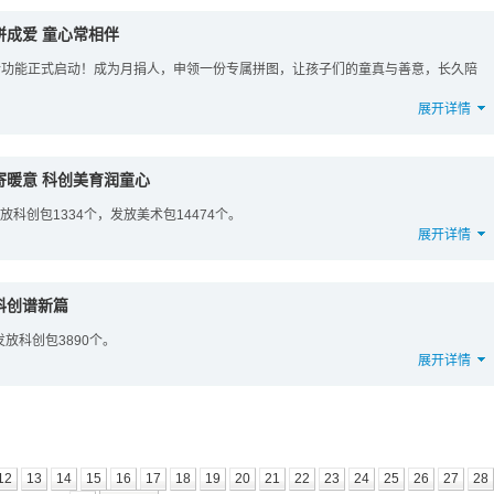
拼成爱 童心常相伴
礼”新功能正式启动！成为月捐人，申领一份专属拼图，让孩子们的童真与善意，长久陪
展开详情
寄暖意 科创美育润童心
放科创包1334个，发放美术包14474个。
展开详情
科创谱新篇
发放科创包3890个。
展开详情
12
13
14
15
16
17
18
19
20
21
22
23
24
25
26
27
28