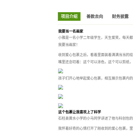
项目介绍
善款去向
财务披露
我要当一名画家
小雅是一名小学二年级学生，天生爱笑，每天都
我要当画家！
收到爱心包裹之后，看着里面装着满满当当的绘
嘴里还念叨着：这个可以涂色，这个可以剪纸，
孩子们开心地举起爱心包裹，相互展示包裹内的
这个包裹让我喜欢上了科学
石柱县黄水小学的小马同学讲述了他与科创包的
我怀着好奇的心情打开了刚收到的爱心包裹，里