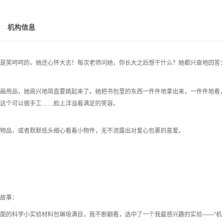
机构信息
是笑呵呵的，她还心怀大志！每次老师问她，你长大之后想干什么？她都兴奋地回答
画用品，她高兴地简直要跳起来了。她把书包里的东西一件件地拿出来，一件件地看
这个可以做手工……脸上洋溢着满足的笑容。
物品，或者默默低头细心看着小物件，无不流露出对爱心包裹的喜爱。
故事：
面的科学小实验材料包琳琅满目，我不断翻看，选中了一个我最感兴趣的实验——“机