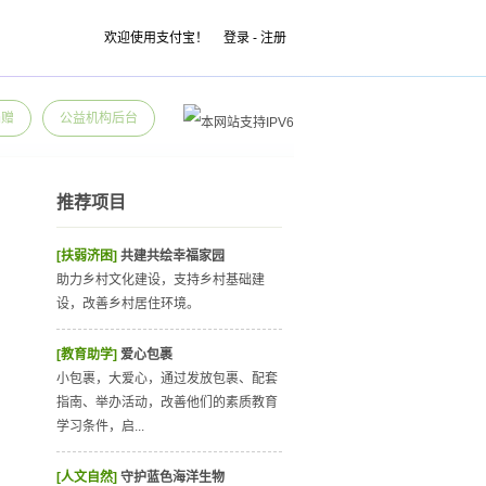
欢迎使用支付宝！
登录
-
注册
捐赠
公益机构后台
推荐项目
[扶弱济困]
共建共绘幸福家园
助力乡村文化建设，支持乡村基础建
设，改善乡村居住环境。
[教育助学]
爱心包裹
小包裹，大爱心，通过发放包裹、配套
指南、举办活动，改善他们的素质教育
学习条件，启...
[人文自然]
守护蓝色海洋生物