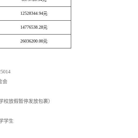
12528344.94
元
14776538.28
元
26036200.00
元
25014
金会
学校放假暂停发放包裹）
学学生