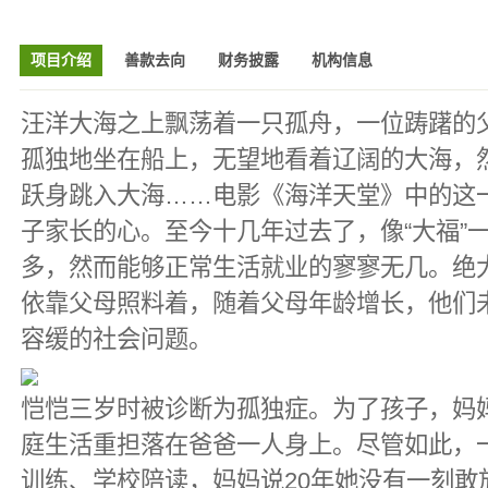
项目介绍
善款去向
财务披露
机构信息
汪洋大海之上飘荡着一只孤舟，一位踌躇的
孤独地坐在船上，无望地看着辽阔的大海，
跃身跳入大海……电影《海洋天堂》中的这
子家长的心。至今十几年过去了，像“大福”
多，然而能够正常生活就业的寥寥无几。绝
依靠父母照料着，随着父母年龄增长，他们
容缓的社会问题。
恺恺三岁时被诊断为孤独症。为了孩子，妈
庭生活重担落在爸爸一人身上。尽管如此，
训练、学校陪读，妈妈说20年她没有一刻敢