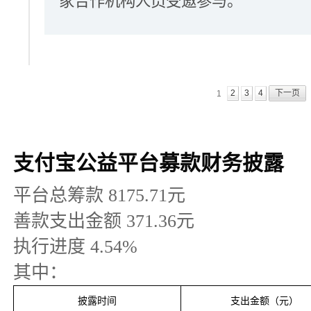
家合作机构人员受邀参与。
2
3
4
下一页
1
支付宝公益平台募款财务披露
平台总筹款
8175.71
元
善款支出金额
371.36
元
执行进度
4.54
%
其中：
披露时间
支出金额（元）