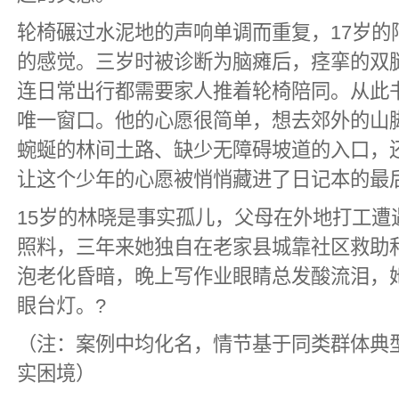
轮椅碾过水泥地的声响单调而重复，17岁的
的感觉。三岁时被诊断为脑瘫后，痉挛的双
连日常出行都需要家人推着轮椅陪同。从此
唯一窗口。他的心愿很简单，想去郊外的山
蜿蜒的林间土路、缺少无障碍坡道的入口，
让这个少年的心愿被悄悄藏进了日记本的最
15岁的林晓是事实孤儿，父母在外地打工遭
照料，三年来她独自在老家县城靠社区救助
泡老化昏暗，晚上写作业眼睛总发酸流泪，
眼台灯。?
（注：案例中均化名，情节基于同类群体典
实困境）