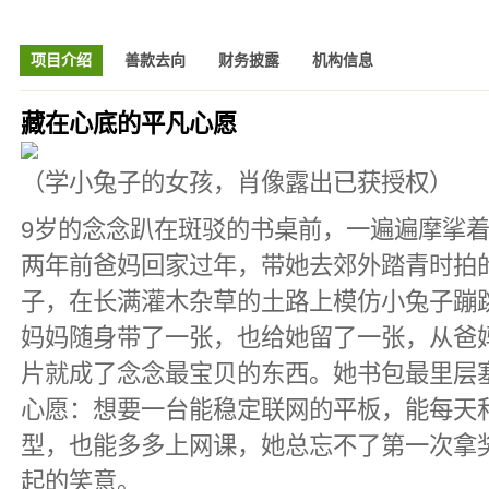
项目介绍
善款去向
财务披露
机构信息
藏在心底的平凡心愿
（学小兔子的女孩，肖像露出已获授权）
9岁的念念趴在斑驳的书桌前，一遍遍摩挲
两年前爸妈回家过年，带她去郊外踏青时拍
子，在长满灌木杂草的土路上模仿小兔子蹦
妈妈随身带了一张，也给她留了一张，从爸
片就成了念念最宝贝的东西。她书包最里层
心愿：想要一台能稳定联网的平板，能每天
型，也能多多上网课，她总忘不了第一次拿
起的笑意。