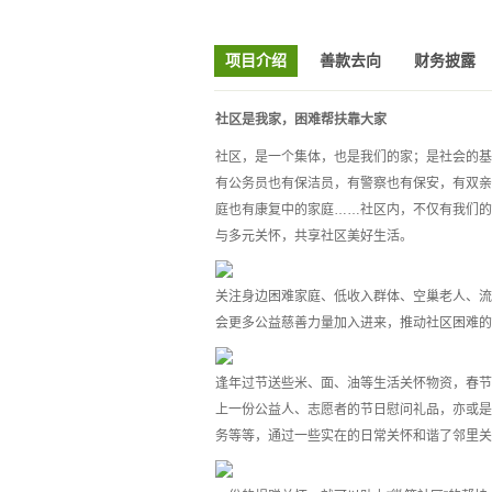
项目介绍
善款去向
财务披露
社区是我家，困难帮扶靠大家
社区，是一个集体，也是我们的家；是社会的基
有公务员也有保洁员，有警察也有保安，有双亲
庭也有康复中的家庭……社区内，不仅有我们的
与多元关怀，共享社区美好生活。
关注身边困难家庭、低收入群体、空巢老人、流
会更多公益慈善力量加入进来，推动社区困难的
逢年过节送些米、面、油等生活关怀物资，春节
上一份公益人、志愿者的节日慰问礼品，亦或是
务等等，通过一些实在的日常关怀和谐了邻里关