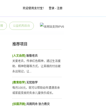
欢迎使用支付宝！
登录
-
注册
捐赠
公益机构后台
推荐项目
[人文自然]
致敬老兵
关爱老兵，传承红色精神，通过生活援
助、精神慰藉等方式，让英雄的付出被
永远铭记，让...
[教育助学]
无忧助学
每月100元，就可以帮助幼年遭遇丧亲
或家庭变故的失亲儿童快乐成长。
[扶弱济困]
风雨同舟 协力救灾