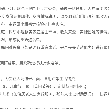
调研小组，联合当地社区 / 村委会，通过张贴通知、入户宣传等
提交身份证复印件、家庭情况说明，以及政府部门出具的低收入
材料，由调研小组初步核验材料真实性。
的家庭，调研小组核实家庭居住环境、收入来源、实际困难等情况
情况，形成初步筛选名单。
、家庭困难程度（如是否有重病患者、是否丧失劳动能力）进行量
求调研结果，最终确定帮扶对象名单。
），为受益人配送米、面、食用油等生活物资；
、6 月儿童节、10 月重阳节等），定制节日慰问礼；
际需求（如独居老人需家政服务、残障人士需辅助器具），协调