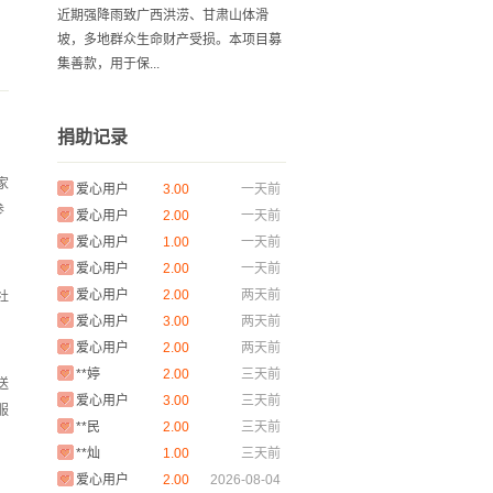
近期强降雨致广西洪涝、甘肃山体滑
坡，多地群众生命财产受损。本项目募
集善款，用于保...
爱心用户
6.00
今天
捐助记录
爱心用户
3.00
一天前
，
爱心用户
3.00
一天前
家
爱心用户
2.00
一天前
参
爱心用户
1.00
一天前
爱心用户
2.00
一天前
爱心用户
2.00
两天前
社
爱心用户
3.00
两天前
爱心用户
2.00
两天前
**婷
2.00
三天前
送
爱心用户
3.00
三天前
服
**民
2.00
三天前
**灿
1.00
三天前
爱心用户
2.00
2026-08-04