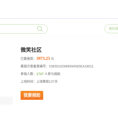
我的
微笑社区
3973.25
已募善款：
元
募捐方案备案编号：53650102689594565EA19011
参捐人数：
1747
人参与捐助
上线时间：上线筹款137天
我要捐助