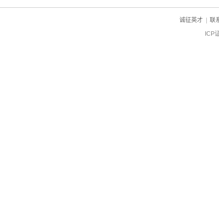
诚征英才
|
联
ICP
ch