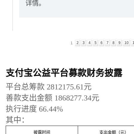
详情。
2
3
4
5
6
7
8
9
10
1
支付宝公益平台募款财务披露
平台总筹款
2812175.61
元
善款支出金额
1868277.34
元
执行进度
66.44
%
其中：
披露时间
支出金额（元）