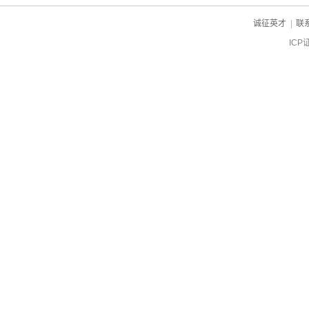
诚征英才
|
联
ICP
ch