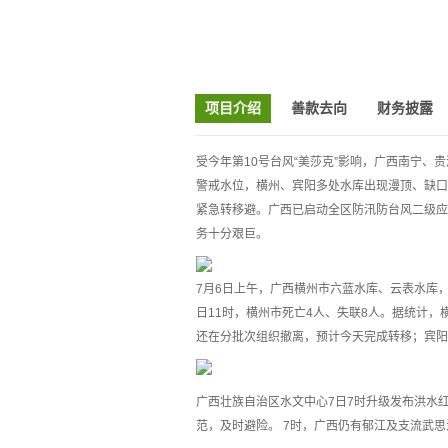
项目介绍
善款去向
财务披露
受今年第10号台风“美莎克”影响，广西南宁
警戒水位，横州、宾阳多处水库出现漫顶、缺口
紧急转移避。广西已启动全区防汛防台风二级应
务十分艰巨。
7月6日上午，广西横州市六蓝水库、云表水库
日11时，横州市死亡4人、失联8人。据统计，横州
还在分批次组织撤离，预计今天完成转移；宾阳县
广西壮族自治区水文中心7日7时升级发布洪水
范，及时避险。 7时，广西仍有郁江及支流武思江