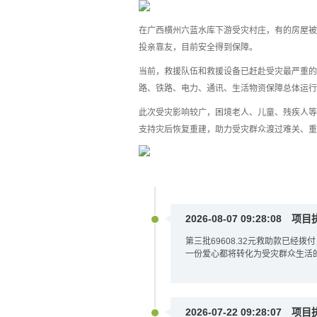
在广西横州六蓝水库下游受灾村庄，有的房屋被
投亲靠友，目前安全得到保障。
当前，救援队伍和救援设备已赶赴受灾最严重的
路、铁路、电力、通讯、生活物资保障总体运行
此次受灾影响较广，困境老人、儿童、残疾人等
支持灾后恢复重建，助力受灾群众渡过难关、重
2026-08-07 09:28:08
项目
第三批69608.32元救助款已
一份爱心都将转化为受灾群众生活
2026-07-22 09:28:07
项目