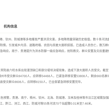
机构信息
、贵港、钦州、防城港等多地爆发严重洪涝灾害，多地降雨量突破历史极值，数十条河流
险情，引发城乡内涝、道路坍塌、农田与房屋大面积损毁，已造成人员伤亡，数万群
急响应，南宁、贵港提升为洪水防御一级应急响应，抢险救灾、群众安置及灾后重建
，宾阳县六旺水库出现漫顶缺口和部分堤坝决堤现象，造成下游大面积人员受灾。截至
市受灾群众84700人，应转移54468人，已紧急转移安置53808人，剩余660名群
受灾群众8606人，应转移8150人，已全部紧急转移安置完毕。
红色预警，贵港、南宁、梧州、钦州、北海、防城港、玉林及桂林等市沿江区域需加强
、黔江、浔江、西江、防城河等55条河流70个站超警0.01米至7.46米。