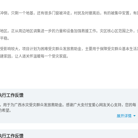
冲倒，只剩一个地基，还有很多门窗被冲走，村民及时撤离后，有的被集中安置，有
地区。正从周边地区调集进一步的力量和设备加强救援工作。灾区核心区范围之外，
平稳。
受影响较大，项目计划为困难受灾群众发放救助金，主要用于保障受灾群众基本生活
建家园，让人道关怀温暖每一个受灾家庭。
执行工作反馈
经拨付，用于为广西水灾受灾群众发放救助金。感谢广大支付宝爱心网友关心支持，您的每
的希望。
展开详情
执行工作反馈