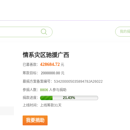
我的
情系灾区驰援广西
428684.72
已募善款：
元
筹款目标：
2000000.00
元
募捐方案备案编号：53420000503589478JA26022
参捐人数：
8806
人参与捐助
捐款进度：
21.43%
上线时间：上线筹款31天
我要捐助