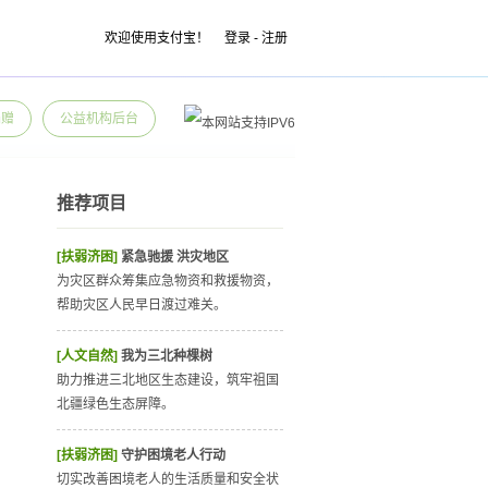
欢迎使用支付宝！
登录
-
注册
捐赠
公益机构后台
推荐项目
[扶弱济困]
紧急驰援 洪灾地区
为灾区群众筹集应急物资和救援物资，
帮助灾区人民早日渡过难关。
[人文自然]
我为三北种棵树
助力推进三北地区生态建设，筑牢祖国
北疆绿色生态屏障。
[扶弱济困]
守护困境老人行动
切实改善困境老人的生活质量和安全状