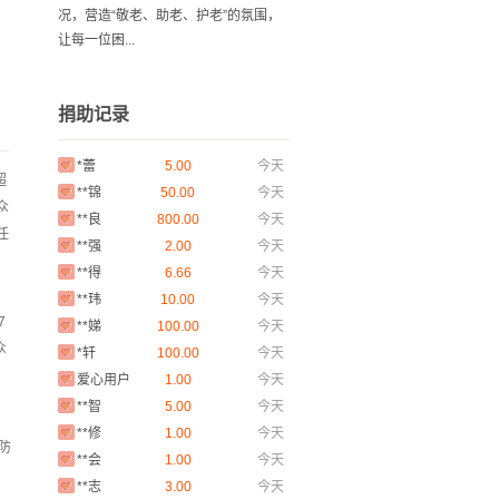
况，营造“敬老、助老、护老”的氛围，
让每一位困...
爱心用户
1.00
17分钟前
捐助记录
**青
200.00
51分钟前
*蕾
5.00
今天
超
**锦
50.00
今天
众
**良
800.00
今天
任
**强
2.00
今天
**得
6.66
今天
**玮
10.00
今天
**娣
100.00
今天
7
*轩
100.00
今天
众
爱心用户
1.00
今天
**智
5.00
今天
**修
1.00
今天
防
**会
1.00
今天
**志
3.00
今天