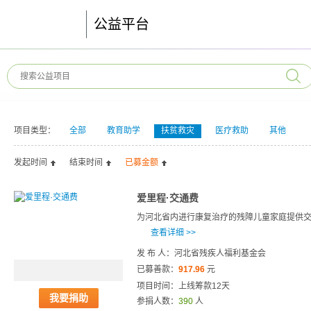
公益平台
项目类型：
全部
教育助学
扶贫救灾
医疗救助
其他
发起时间
结束时间
已募金额
爱里程·交通费
为河北省内进行康复治疗的残障儿童家庭提供
查看详细 >>
发 布 人：河北省残疾人福利基金会
已募善款：
917.96
元
项目时间：上线筹款12天
我要捐助
参捐人数：
390
人