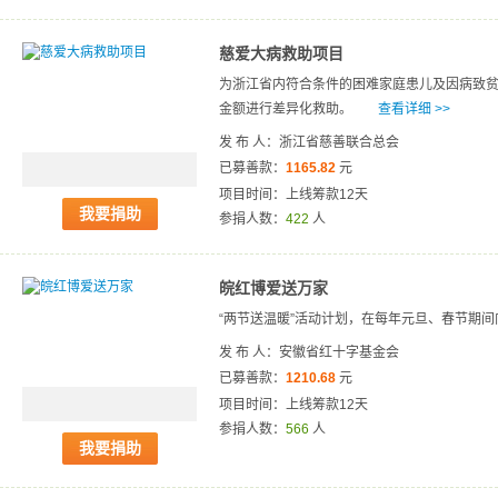
慈爱大病救助项目
为浙江省内符合条件的困难家庭患儿及因病致
金额进行差异化救助。
查看详细 >>
发 布 人：浙江省慈善联合总会
已募善款：
1165.82
元
项目时间：上线筹款12天
我要捐助
参捐人数：
422
人
皖红博爱送万家
“两节送温暖”活动计划，在每年元旦、春节期
发 布 人：安徽省红十字基金会
已募善款：
1210.68
元
项目时间：上线筹款12天
参捐人数：
566
人
我要捐助