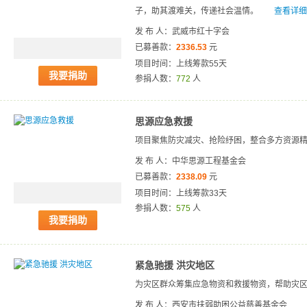
子，助其渡难关，传递社会温情。
查看详细 
发 布 人：武威市红十字会
已募善款：
2336.53
元
项目时间：上线筹款55天
我要捐助
参捐人数：
772
人
思源应急救援
项目聚焦防灾减灾、抢险纾困，整合多方资源
发 布 人：中华思源工程基金会
已募善款：
2338.09
元
项目时间：上线筹款33天
参捐人数：
575
人
我要捐助
紧急驰援 洪灾地区
为灾区群众筹集应急物资和救援物资，帮助灾
发 布 人：西安市扶弱助困公益慈善基金会