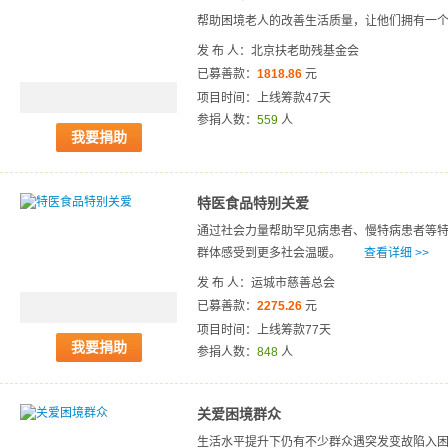
帮助困境老人的改善生活质量，让他们拥有一
发 布 人：北京扶老助残基金会
已募善款：
1818.86
元
项目时间：上线筹款47天
参捐人数：
559
人
我要捐助
特医食品特别关爱
通过社会力量帮助罕见病患者、慢特病患者等
群体感受到更多社会温暖。
查看详细 >>
发 布 人：运城市慈善总会
已募善款：
2275.26
元
项目时间：上线筹款77天
我要捐助
参捐人数：
848
人
关爱困境群众
生活水平提升下仍有不少群众遇突发变故陷入