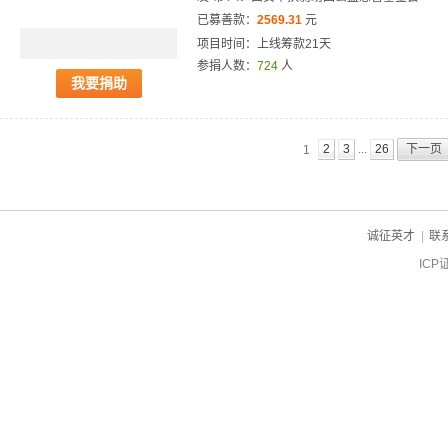
已募善款：
2569.31
元
项目时间：上线筹款21天
参捐人数：
724
人
我要捐助
...
2
3
26
下一页
1
诚征英才
|
联
ICP
ch