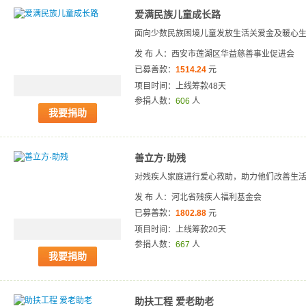
爱满民族儿童成长路
面向少数民族困境儿童发放生活关爱金及暖心
发 布 人：西安市莲湖区华益慈善事业促进会
已募善款：
1514.24
元
项目时间：上线筹款48天
参捐人数：
606
人
我要捐助
善立方·助残
对残疾人家庭进行爱心救助，助力他们改善生
发 布 人：河北省残疾人福利基金会
已募善款：
1802.88
元
项目时间：上线筹款20天
参捐人数：
667
人
我要捐助
助扶工程 爱老助老