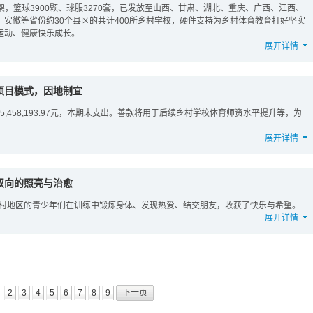
篮架，篮球3900颗、球服3270套，已发放至山西、甘肃、湖北、重庆、广西、江西、
安徽等省份约30个县区的共计400所乡村学校，硬件支持为乡村体育教育打好坚实
运动、健康快乐成长。
展开详情
项目模式，因地制宜
5,458,193.97元，本期未支出。善款将用于后续乡村学校体育师资水平提升等，为
展开详情
双向的照亮与治愈
乡村地区的青少年们在训练中锻炼身体、发现热爱、结交朋友，收获了快乐与希望。
展开详情
2
3
4
5
6
7
8
9
下一页