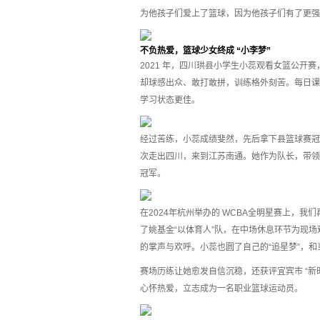
为他孩子们爱上了篮球，因为他孩子们有了更强
不负热爱，篮球少女终成 “小李梦”
2021 年，四川珙县小学生小蕊观看女篮公
却球感出众、敢打敢拼，训练格外刻苦。每日课后
学习状态更佳。
经过苦练，小蕊成绩斐然，先后拿下县篮球赛冠亚
次走出四川，来到江苏南通。她作为队长，带领
冠军。
在2024年杭州举办的 WCBA全明星赛上，
了姚基金“以体育人”队，在中场休息环节为现
的掌声与欢呼。小蕊也圆了自己的“追星梦”，
赛场历练让她愈发自信沉稳，还获评宜宾市 “新
心怀热爱，立志成为一名职业篮球运动员。