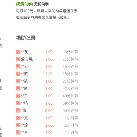
[教育助学]
无忧助学
每月100元，就可以帮助幼年遭遇丧亲
或家庭变故的失亲儿童快乐成长。
爱心用户
1.00
2分钟前
捐助记录
为
*佳
1.00
5分钟前
燃
**友
1.00
6分钟前
爱心用户
1.00
11分钟前
**云
1.00
15分钟前
**戴
3.30
15分钟前
**凯
1.00
27分钟前
们
**能
1.00
47分钟前
望
**东
1.00
49分钟前
**鸣
1.00
59分钟前
*露
5.00
59分钟前
**雯
1.00
1小时前
**煌
1.00
1小时前
他
**春
1.00
1小时前
因
爱心用户
1.00
1小时前