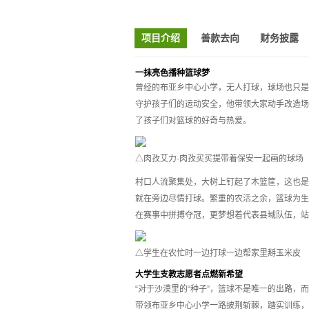
项目介绍
善款去向
财务披露
一抹亮色播种篮球梦
曾经的布亚乡中心小学，无人打球，球场也只是
守护孩子们的运动安全，他带领大家动手改造场
了孩子们对篮球的好奇与热爱。
△肉孜艾力·肉孜买买提带着保安一起画的球场
村口人流聚集处，大树上钉起了木篮筐，这也是
就在旁边尽情打球。繁重的农活之余，篮球为生
在赛事中拼搏夺冠，更梦想着代表县域队伍，站
△学生在农忙时一边打球一边帮家里掰玉米皮
大学生支教志愿者点燃新希望
“对于沙漠里的“种子”，篮球不是唯一的出路，
带领布亚乡中心小学一路披荆斩棘，踏实训练，