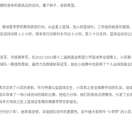
健的身体和更高远的志向，播下种子，收获希望。
开赛，被球星李梦的赛场表现打动，从此爱上篮球，加入校篮球社。三年级的她身形瘦弱
坚持训练 1-2 小时，周末单日训练时长可达 6 小时。家人十分支持，篮球运动也让
军、市级赛季军。在2022-2023第十二届姚基金希望小学篮球季全国赛上，小蕊第
球队一路强势晋级，最终力克群雄斩获冠军，她在小组赛中也获得了个人运球技能全
我们再次见到了小蕊的身影。作为特邀公益篮球女生，小蕊和之前全国赛夺冠的队友，组
场观众带来了一场小球员间的精彩比赛。短短几分钟，她们的表现点燃赛场，引发了全
和当年引领自己走上篮球这条路的偶像李梦合影留念。
时代好少年”。她率真坚韧，深谙团队协作的重要性。如今被大家称作 “小李梦” 的小蕊