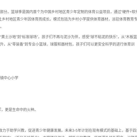
部分。篮球季是国内首个为中国乡村地区青少年定制的体育公益项目，通过“硬件+软
，让乡村地区青少年因体育而成长。模式包括为乡村小学提供体育器材，派驻体育教育
。
黄土沙地”到“标准球场”，孩子们不再与泥沙为伴，感受“球不粘泥的快乐”，从“木板篮
上升，从“零装备”到专业小篮球、球服和器材包，孩子们可以更安全科学的进行体育训
镇中心小学
军，更是生命中的火种。
致力于助学兴教，促进青少年健康发展。未来3-5年计划在现有模式的基础上，基于四