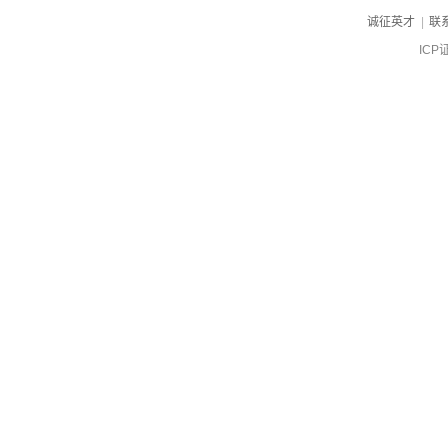
诚征英才
|
联
ICP
ch