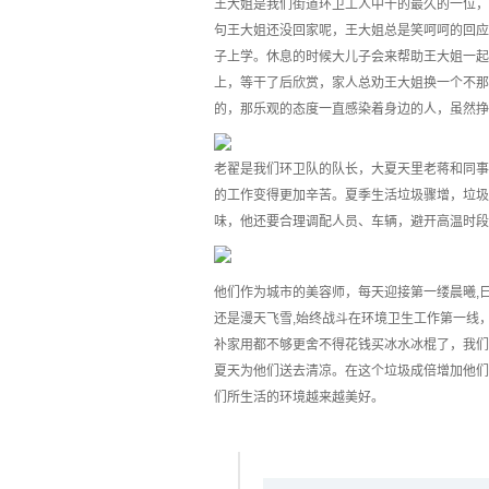
王大姐是我们街道环卫工人中干的最久的一位，
句王大姐还没回家呢，王大姐总是笑呵呵的回应
子上学。休息的时候大儿子会来帮助王大姐一起
上，等干了后欣赏，家人总劝王大姐换一个不那
的，那乐观的态度一直感染着身边的人，虽然挣
老翟是我们环卫队的队长，大夏天里老蒋和同事
的工作变得更加辛苦。夏季生活垃圾骤增，垃圾
味，他还要合理调配人员、车辆，避开高温时段
他们作为城市的美容师，每天迎接第一缕晨曦,
还是漫天飞雪,始终战斗在环境卫生工作第一线
补家用都不够更舍不得花钱买冰水冰棍了，我们
夏天为他们送去清凉。在这个垃圾成倍增加他们
们所生活的环境越来越美好。