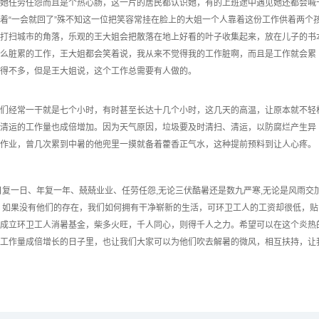
她任劳任怨而且是个热心肠，这一片的居民都认识她，有的上班途中遇见她还都会喊
着“一会就回了”殊不知这一位把笑容常挂在脸上的大姐一个人靠着这份工作供着两个
打扫城市的角落，乐观的王大姐会把散落在地上好看的叶子收集起来，放在儿子的书
么脏累的工作，王大姐都会笑着说，我从来不觉得我的工作脏啊，而且是工作就会累
得不多，但是王大姐说，这个工作总需要有人做的。
们经常一干就是七个小时，有时甚至长达十几个小时，这几天的高温，让原本就不轻
清运的工作量也成倍增加。因为天气原因，垃圾要及时清扫、清运，以防腐烂产生异
作业，曾几次累到中暑的他兜里一摸就备着藿香正气水，这种提前预料到让人心疼。
日复一日、年复一年、兢兢业业、任劳任怨,无论三伏酷暑还是数九严寒,无论是风雨交
，如果没有他们的存在，我们如何拥有干净崭新的生活，可环卫工人的工资却很低，贴
成立环卫工人消暑基金，柴多火旺，千人同心，则得千人之力。希望可以在这个炎热
工作量成倍增长的日子里，也让我们大家可以为他们吹去解暑的微风，相互扶持，让