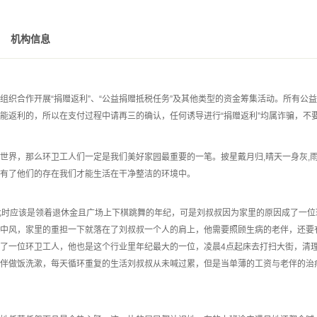
机构信息
组织合作开展“捐赠返利”、“公益捐赠抵税任务”及其他类型的资金筹集活动。所有公益
能返利的，所以在支付过程中请再三的确认，任何诱导进行“捐赠返利”均属诈骗，不
世界，那么环卫工人们一定是我们美好家园最重要的一笔。披星戴月归,晴天一身灰,
有了他们的存在我们才能生活在干净整洁的环境中。
此时应该是领着退休金且广场上下棋跳舞的年纪，可是刘叔叔因为家里的原因成了一位
中风，家里的重担一下就落在了刘叔叔一个人的肩上，他需要照顾生病的老伴，还要
了一位环卫工人，他也是这个行业里年纪最大的一位，凌晨4点起床去打扫大街，清
伴做饭洗漱，每天循环重复的生活刘叔叔从未喊过累，但是当单薄的工资与老伴的治