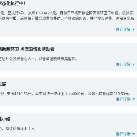
常态化执行中！
41元，已执行4次、支出18,934.22元。目前正严格审核全国困难环卫工申请，核验家
绝虚假申报。后续将分批合规发放补助，持续跟踪回访，并严控管理费，确保资金高
展开详情
捐助暖环卫 点滴温情慰劳动者
感恩社会各界善心人士，以善举温暖城市美容师。
展开详情
进展
次执行支出4210.53元，其中帮扶一位环卫工人4000元，公募机构管理费210.53元。
展开详情
性小结
力，持续帮扶环卫工人
展开详情