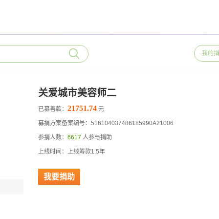
我的
关爱城市美容师二
21751.74
已募善款：
元
募捐方案备案编号：516104037486185990A21006
参捐人数：
6617
人参与捐助
上线时间：上线筹款1.5年
我要捐助