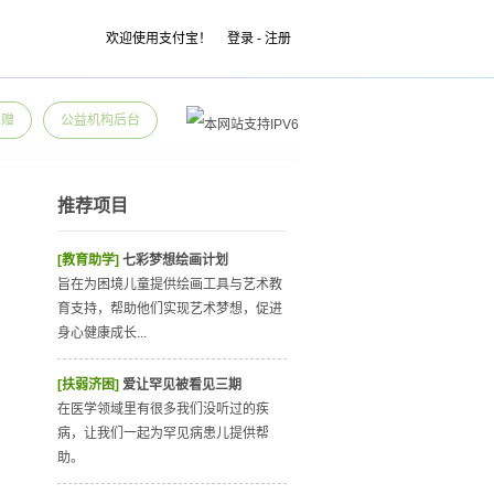
欢迎使用支付宝！
登录
-
注册
捐赠
公益机构后台
推荐项目
[教育助学]
七彩梦想绘画计划
旨在为困境儿童提供绘画工具与艺术教
育支持，帮助他们实现艺术梦想，促进
身心健康成长...
[扶弱济困]
爱让罕见被看见三期
在医学领域里有很多我们没听过的疾
病，让我们一起为罕见病患儿提供帮
助。