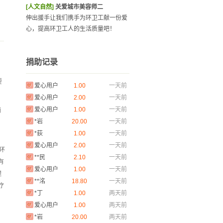
[人文自然]
关爱城市美容师二
伸出援手让我们携手为环卫工献一份爱
心，提高环卫工人的生活质量吧！
**来
1.00
30分钟前
捐助记录
*卓
1.56
今天
爱心用户
1.00
一天前
要
爱心用户
2.00
一天前
爱心用户
1.00
一天前
雨
*岩
20.00
一天前
*荻
1.00
一天前
爱心用户
2.00
一天前
环
**民
2.10
一天前
有
爱心用户
1.00
一天前
理
**洺
18.80
一天前
疗
*丁
1.00
两天前
爱心用户
1.00
两天前
*岩
20.00
两天前