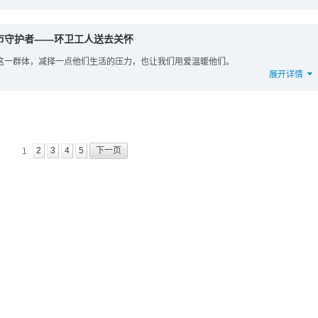
市守护者——环卫工人送去关怀
这一群体，减择一点他们生活的压力，也让我们用爱温暖他们。
展开详情
2
3
4
5
下一页
1