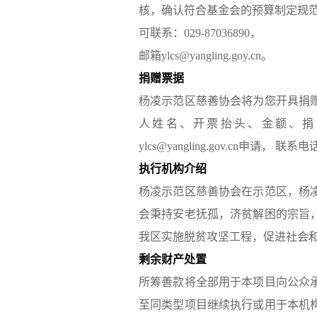
核，确认符合基金会的预算制定规
可联系：029-87036890，
邮箱ylcs@yangling.goy.cn。
捐赠票据
杨凌示范区慈善协会将为您开具捐
人姓名、开票抬头、金额、捐
ylcs@yangling.gov.cn申请， 联系电话
执行机构介绍
杨凌示范区慈善协会在示范区，杨
会秉持安老抚孤，济贫解困的宗旨
我区实施脱贫攻坚工程，促进社会
剩余财产处置
所筹善款将全部用于本项目向公众
至同类型项目继续执行或用于本机