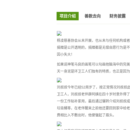
项目介绍
善款去向
财务披露
杨凌慈善协会从未开展，也从未与任何机构或者
捐赠是公开透明的，捐赠都是无偿自愿行为是不
因小失大！
如果说神笔马良的画笔可以勾画他脑海中的完美
天一身泥是环卫工人们独有的特质，也正是因为
刘叔叔今年已经52周岁了，按正常情况刘叔叔
卫工人，刘叔叔老伴薛阿姨在四十岁时意外得了
一份工作贴补家用，最后通过辗转介绍刘叔叔成
垃圾桶等，在老伴醒来之前他还要回到家中给老
费相比入不敷出时，他便皱起了眉头。