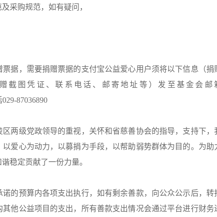
范及采购规范，如有疑问，
赠票据，需要捐赠票据的支付宝公益爱心用户须将以下信息（捐
赠截图凭证、联系电话、邮寄地址等）发至基金会邮
029-87036890
凌区两级党政领导的重视，关怀和省慈善协会的指导，支持下，
，以爱心为动力，以募捐为手段，以帮助弱势群体为目的。为助
和谐稳定贡献了一份力量。
承诺的预算内各项支出执行，如有剩余善款，向公众公示后，转
构其他公益项目的支出，所有善款支出情况会通过平台进行财务