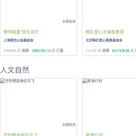
长期有效
陪伴癌童 快乐治疗
韩红爱心乡镇急救室
上海联劝公益基金会
北京韩红爱心慈善基金会
5586680
人 捐赠
24962582.14
元 已募
522196
人 捐赠
6127430.08
元 
人文自然
长期有效
守护栖息地任鸟飞
蔚海行动