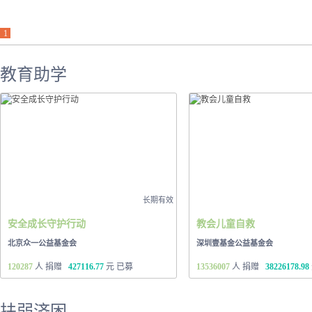
1
教育助学
长期有效
安全成长守护行动
教会儿童自救
北京众一公益基金会
深圳壹基金公益基金会
120287
人 捐赠
427116.77
元 已募
13536007
人 捐赠
38226178.98
扶弱济困