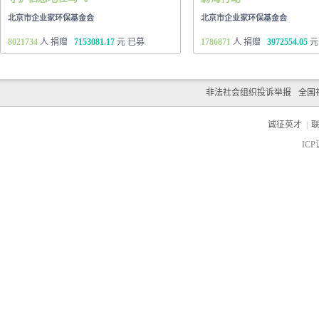
北京市企业家环保基金会
北京市企业家环保基金会
8021734
人 捐赠
7153081.17
元 已募
1786871
人 捐赠
3972554.05
元
非法社会组织投诉举报
全国
诚征英才
|
ICP
c